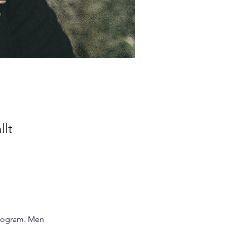
llt
-program. Men 