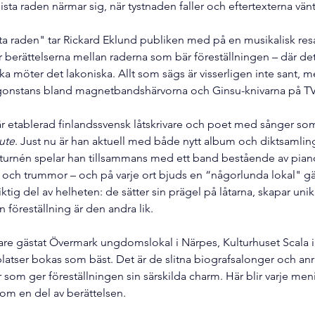
ista raden närmar sig, när tystnaden faller och eftertexterna vän
sta raden" tar Rickard Eklund publiken med på en musikalisk resa
r berättelserna mellan raderna som bär föreställningen – där de
iska möter det lakoniska. Allt som sägs är visserligen inte sant,
onstans bland magnetbandshärvorna och Ginsu-knivarna på TV
är etablerad finlandssvensk låtskrivare och poet med sånger so
ute
. Just nu är han aktuell med både nytt album och diktsamlin
å turnén spelar han tillsammans med ett band bestående av piano,
s och trummor – och på varje ort bjuds en “någorlunda lokal" gäs
iktig del av helheten: de sätter sin prägel på låtarna, skapar uni
n föreställning är den andra lik.
are gästat Övermark ungdomslokal i Närpes, Kulturhuset Scala i
latser bokas som bäst. Det är de slitna biografsalonger och anr
om ger föreställningen sin särskilda charm. Här blir varje menin
tom en del av berättelsen.