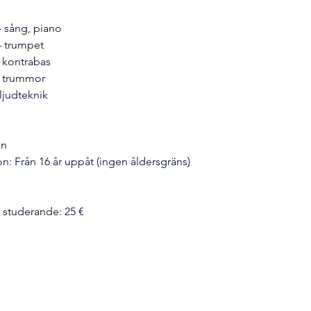
– sång, piano
– trumpet
 kontrabas
– trummor
ljudteknik
in
 Från 16 år uppåt (ingen åldersgräns)
 studerande: 25 €