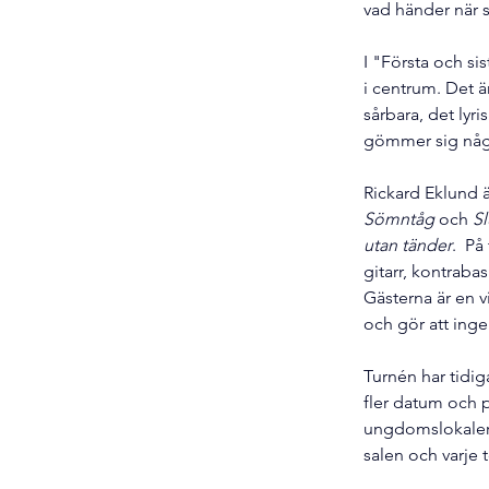
vad händer när s
I "Första och si
i centrum. Det ä
sårbara, det lyr
gömmer sig någ
Rickard Eklund 
Sömntåg
 och 
Sl
utan tänder
.  P
gitarr, kontraba
Gästerna är en v
och gör att inge
Turnén har tidig
fler datum och p
ungdomslokaler s
salen och varje 