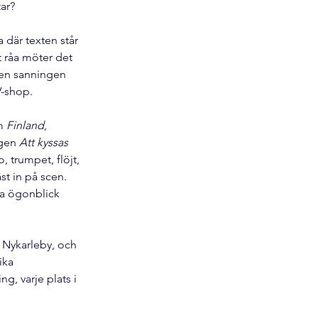
tar?
 där texten står 
t råa möter det 
 men sanningen 
-shop.
m 
Finland
, 
gen 
Att kyssas 
 trumpet, flöjt, 
t in på scen. 
ka ögonblick 
 Nykarleby, och 
ika 
g, varje plats i 