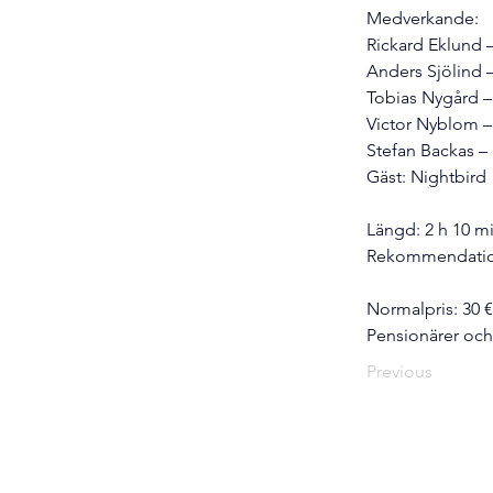
Medverkande:
Rickard Eklund 
Anders Sjölind 
Tobias Nygård –
Victor Nyblom 
Stefan Backas – 
Gäst: Nightbird
Längd: 2 h 10 m
Rekommendation:
Normalpris: 30 €
Pensionärer och
Previous