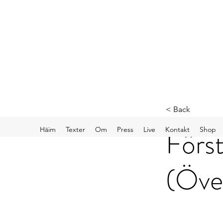
< Back
Först
Häim
Texter
Om
Press
Live
Kontakt
Shop
(Öve