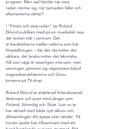
program. Men vad händer när sista 
raden närmar sig, när tystnaden faller och 
eftertexterna väntar?
I "Första och sista raden" tar Rickard 
Eklund publiken med på en musikalisk resa 
där texten står i centrum. Det 
är berättelserna mellan raderna som bär 
föreställningen – där det råa möter det 
sårbara, det lyriska möter det lakoniska. 
Allt som sägs är visserligen inte sant, men 
sanningen gömmer sig någonstans bland 
magnetbandshärvorna och Ginsu-
knivarna på TV-shop.
Rickard Eklund är etablerad finlandssvensk 
låtskrivare och poet med sånger som 
Finland
, 
Sömntåg
 och 
Slute
. Just nu är 
han aktuell med både nytt album och 
diktsamlingen 
Att kyssas utan tänder
.  På 
turnén spelar han tillsammans med ett 
band bestående av piano, trumpet, flöjt, 