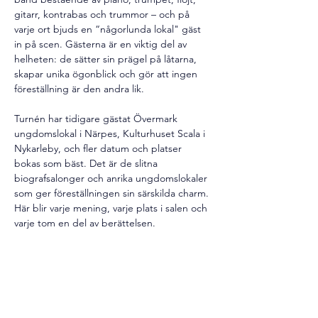
gitarr, kontrabas och trummor – och på 
varje ort bjuds en “någorlunda lokal" gäst 
in på scen. Gästerna är en viktig del av 
helheten: de sätter sin prägel på låtarna, 
skapar unika ögonblick och gör att ingen 
föreställning är den andra lik.
Turnén har tidigare gästat Övermark 
ungdomslokal i Närpes, Kulturhuset Scala i 
Nykarleby, och fler datum och platser 
bokas som bäst. Det är de slitna 
biografsalonger och anrika ungdomslokaler 
som ger föreställningen sin särskilda charm. 
Här blir varje mening, varje plats i salen och 
varje tom en del av berättelsen.
Medverkande:
Rickard Eklund – sång, piano
Anders Sjölind – trumpet
Tobias Nygård – kontrabas
Victor Nyblom – trummor